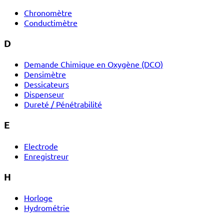
Chronomètre
Conductimètre
D
Demande Chimique en Oxygène (DCO)
Densimètre
Dessicateurs
Dispenseur
Dureté / Pénétrabilité
E
Electrode
Enregistreur
H
Horloge
Hydrométrie