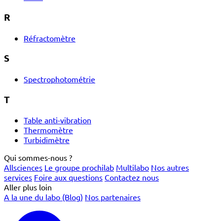
R
Réfractomètre
S
Spectrophotométrie
T
Table anti-vibration
Thermomètre
Turbidimètre
Qui sommes-nous ?
Allsciences
Le groupe prochilab
Multilabo
Nos autres
services
Foire aux questions
Contactez nous
Aller plus loin
A la une du labo (Blog)
Nos partenaires