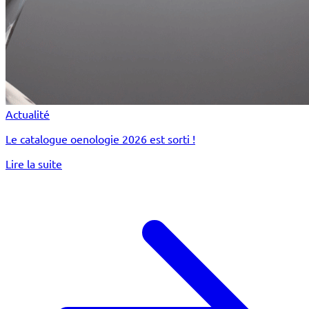
Actualité
Le catalogue oenologie 2026 est sorti !
Lire la suite