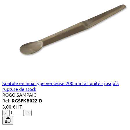
Spatule en inox type verseuse 200 mm à l'unité - jusqu'à
rupture de stock
ROGO SAMPAIC
Ref.
RGSFKB022-D
3,00 € HT
-
+