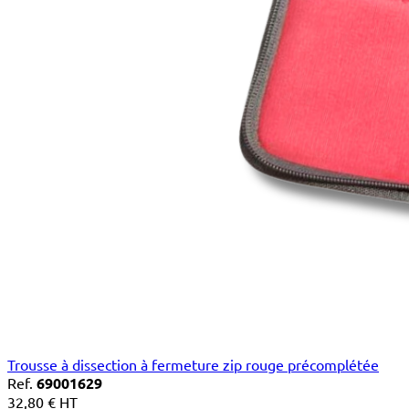
Trousse à dissection à fermeture zip rouge précomplétée
Ref.
69001629
32,80 € HT