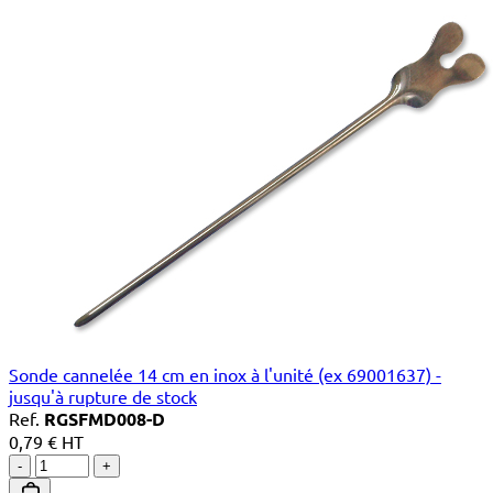
Sonde cannelée 14 cm en inox à l'unité (ex 69001637) -
jusqu'à rupture de stock
Ref.
RGSFMD008-D
0,79 € HT
-
+