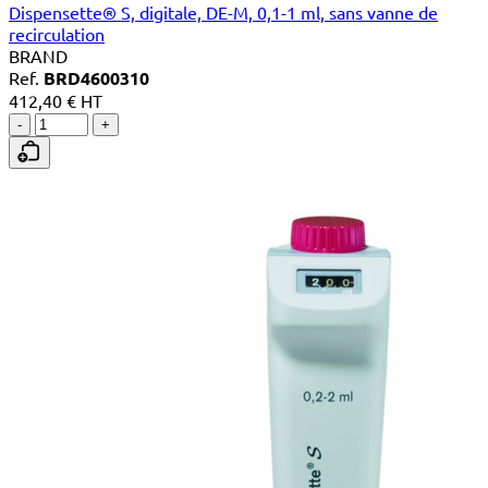
Dispensette® S, digitale, DE-M, 0,1-1 ml, sans vanne de
recirculation
BRAND
Ref.
BRD4600310
412,40 € HT
-
+