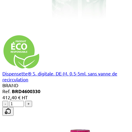
Dispensette® S, digitale, DE-M, 0,5-5ml, sans vanne de
recirculation
BRAND
Ref.
BRD4600330
412,40 € HT
-
+