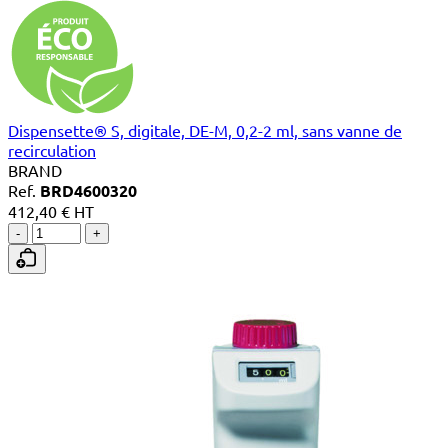
Dispensette® S, digitale, DE-M, 0,2-2 ml, sans vanne de
recirculation
BRAND
Ref.
BRD4600320
412,40 € HT
-
+