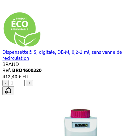
Dispensette® S, digitale, DE-M, 0,2-2 ml, sans vanne de
recirculation
BRAND
Ref.
BRD4600320
412,40 € HT
-
+