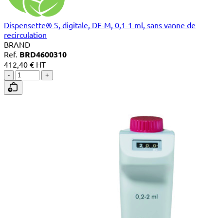
Dispensette® S, digitale, DE-M, 0,1-1 ml, sans vanne de
recirculation
BRAND
Ref.
BRD4600310
412,40 € HT
-
+