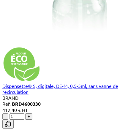
Dispensette® S, digitale, DE-M, 0,5-5ml, sans vanne de
recirculation
BRAND
Ref.
BRD4600330
412,40 € HT
-
+