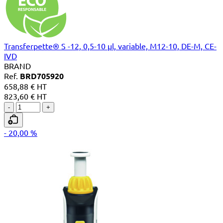
Transferpette® S -12, 0,5-10 µl, variable, M12-10, DE-M, CE-
IVD
BRAND
Ref.
BRD705920
658,88 € HT
823,60 € HT
-
+
- 20,00 %