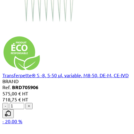
Transferpette® S -8, 5-50 µl, variable, M8-50, DE-M, CE-IVD
BRAND
Ref.
BRD705906
575,00 € HT
718,75 € HT
-
+
- 20,00 %