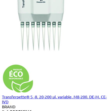
Transferpette® S -8, 20-200 µl, variable, M8-200, DE-M, CE-
IVD
BRAND