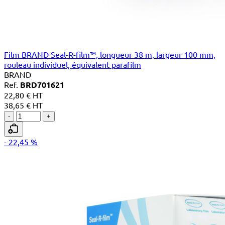
Film BRAND Seal-R-film™, longueur 38 m, largeur 100 mm,
rouleau individuel, équivalent parafilm
BRAND
Ref.
BRD701621
22,80 € HT
38,65 € HT
-
+
- 22,45 %