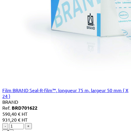
Film BRAND Seal-R-film™, longueur 75 m, largeur 50 mm ( X
24 )
BRAND
Ref.
BRD701622
590,40 € HT
931,20 € HT
-
+