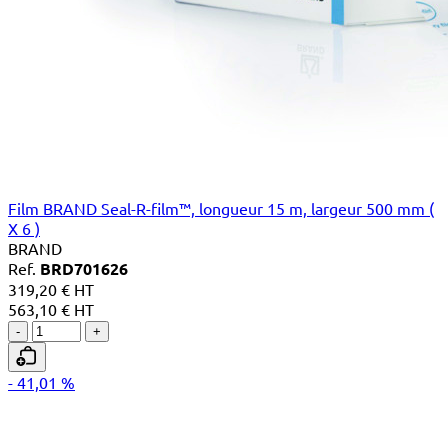
Film BRAND Seal-R-film™, longueur 15 m, largeur 500 mm (
X 6 )
BRAND
Ref.
BRD701626
319,20 € HT
563,10 € HT
-
+
- 41,01 %