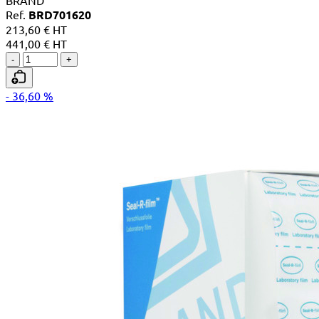
Ref.
BRD701620
213,60 € HT
441,00 € HT
-
+
- 36,60 %