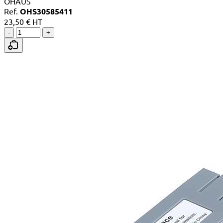
OHAUS
Ref.
OHS30585411
23,50 € HT
-
+