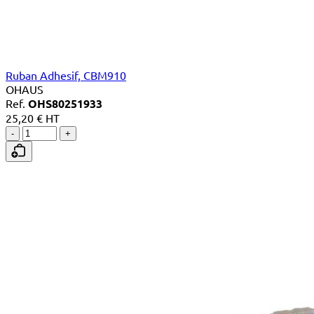
Ruban Adhesif, CBM910
OHAUS
Ref.
OHS80251933
25,20 € HT
-
+