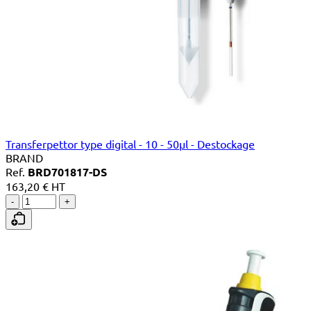
Transferpettor type digital - 10 - 50µl - Destockage
BRAND
Ref.
BRD701817-DS
163,20 € HT
-
+