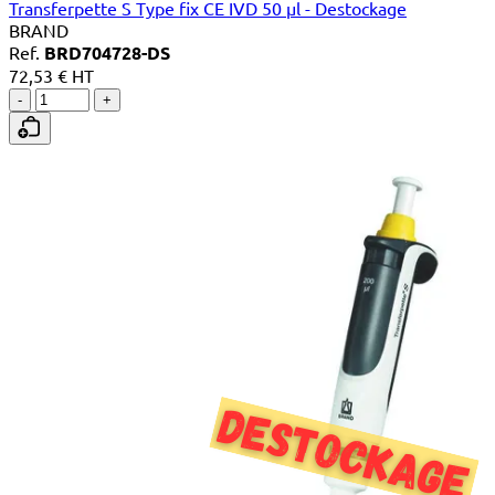
Transferpette S Type fix CE IVD 50 µl - Destockage
BRAND
Ref.
BRD704728-DS
72,53 € HT
-
+