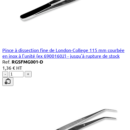
Pince à dissection fine de London-College 115 mm courbée
en inox à l'unité (ex 69001602) - jusqu'à rupture de stock
Ref.
RGSFMG001-D
1,36 € HT
-
+