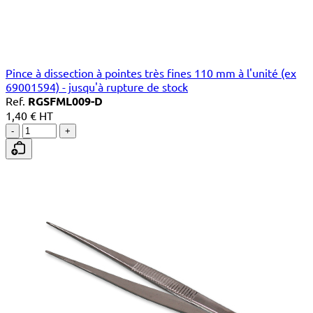
Pince à dissection à pointes très fines 110 mm à l'unité (ex
69001594) - jusqu'à rupture de stock
Ref.
RGSFML009-D
1,40 € HT
-
+