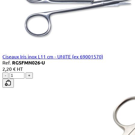
Ciseaux Iris inox L11 cm - UNITE (ex 69001570)
Ref.
RGSFMN026-U
2,20 € HT
-
+