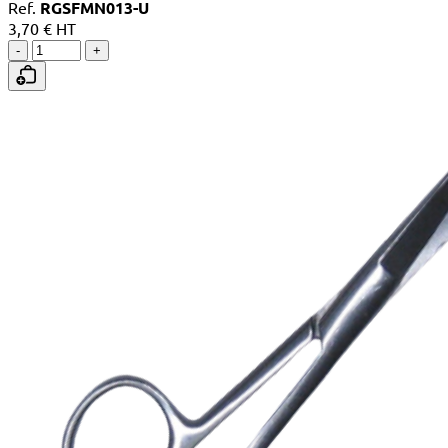
Ref.
RGSFMN013-U
3,70 € HT
-
+