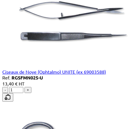
Ciseaux de Noye (Ophtalmo) UNITE (ex 69003588)
Ref.
RGSFMN025-U
13,40 € HT
-
+