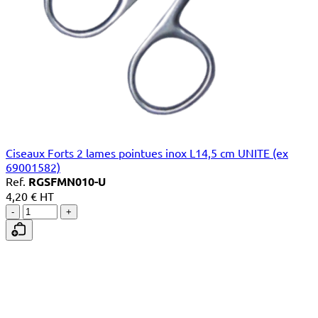
Ciseaux Forts 2 lames pointues inox L14,5 cm UNITE (ex
69001582)
Ref.
RGSFMN010-U
4,20 € HT
-
+