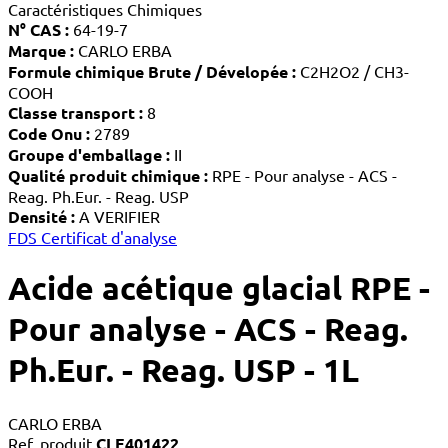
Caractéristiques Chimiques
N° CAS :
64-19-7
Marque :
CARLO ERBA
Formule chimique Brute / Dévelopée :
C2H2O2 / CH3-
COOH
Classe transport :
8
Code Onu :
2789
Groupe d'emballage :
II
Qualité produit chimique :
RPE - Pour analyse - ACS -
Reag. Ph.Eur. - Reag. USP
Densité :
A VERIFIER
FDS
Certificat d'analyse
Acide acétique glacial RPE -
Pour analyse - ACS - Reag.
Ph.Eur. - Reag. USP - 1L
CARLO ERBA
Ref. produit
CLE401422