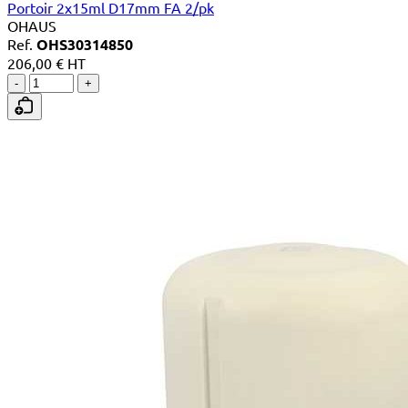
Portoir 2x15ml D17mm FA 2/pk
OHAUS
Ref.
OHS30314850
206,00 € HT
-
+