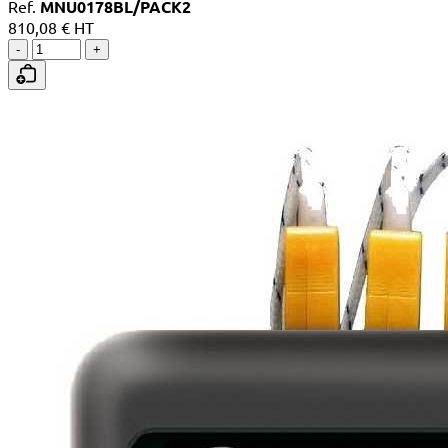
Ref.
MNU0178BL/PACK2
810,08 € HT
-
+