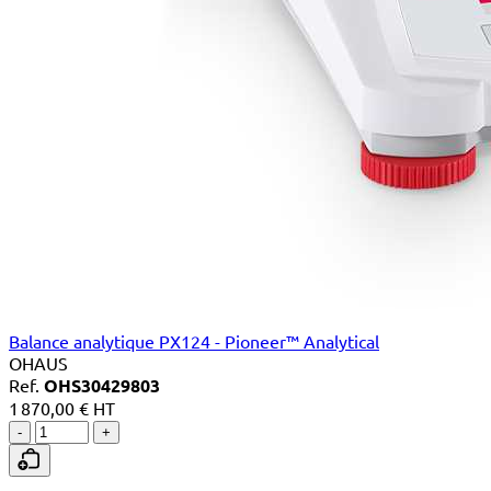
Balance analytique PX124 - Pioneer™ Analytical
OHAUS
Ref.
OHS30429803
1 870,00 € HT
-
+