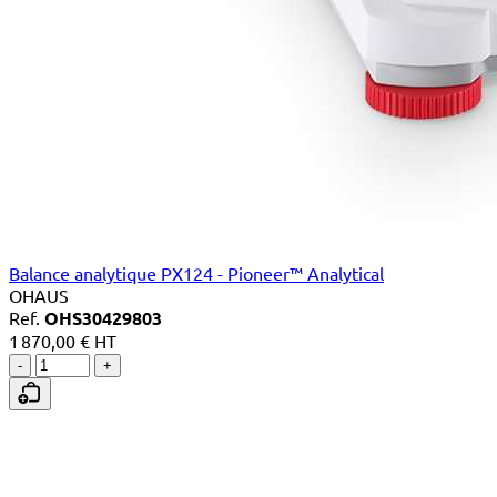
Balance analytique PX124 - Pioneer™ Analytical
OHAUS
Ref.
OHS30429803
1 870,00 € HT
-
+