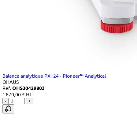
Balance analytique PX124 - Pioneer™ Analytical
OHAUS
Ref.
OHS30429803
1 870,00 € HT
-
+