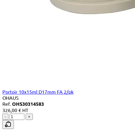
Portoir 10x15ml D17mm FA 2/pk
OHAUS
Ref.
OHS30314583
326,00 € HT
-
+