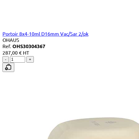
Portoir 8x4-10ml D16mm Vac/Sar 2/pk
OHAUS
Ref.
OHS30304367
287,00 € HT
-
+