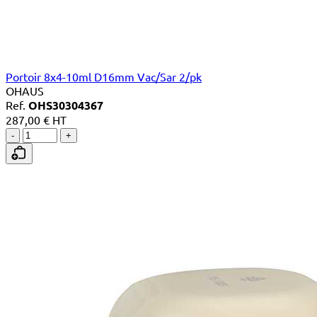
Portoir 8x4-10ml D16mm Vac/Sar 2/pk
OHAUS
Ref.
OHS30304367
287,00 € HT
-
+