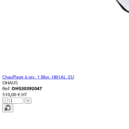
Chauffage à sec, 1 Bloc, HB1AL, EU
OHAUS
Ref.
OHS30392047
510,00 € HT
-
+