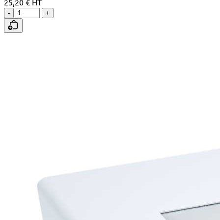
25,20 € HT
-
+