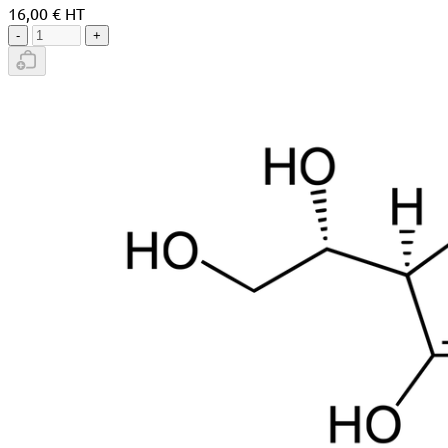
16,00 € HT
-
+