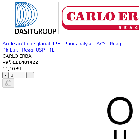
Acide acétique glacial RPE - Pour analyse - ACS - Reag.
Ph.Eur. - Reag. USP - 1L
CARLO ERBA
Ref.
CLE401422
11,10 € HT
-
+