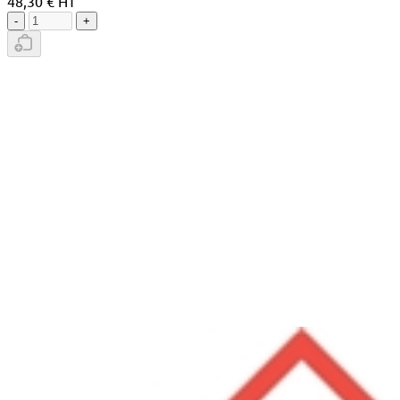
48,30 € HT
-
+