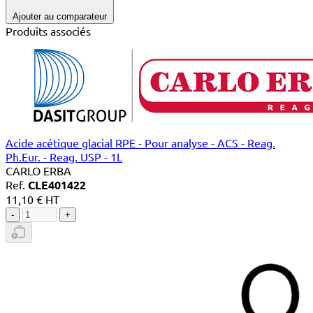
Ajouter au comparateur
Produits associés
Acide acétique glacial RPE - Pour analyse - ACS - Reag.
Ph.Eur. - Reag. USP - 1L
CARLO ERBA
Ref.
CLE401422
11,10 € HT
-
+