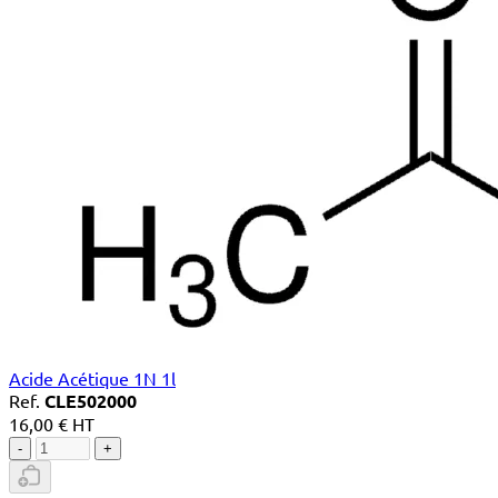
Acide Acétique 1N 1l
Ref.
CLE502000
16,00 € HT
-
+