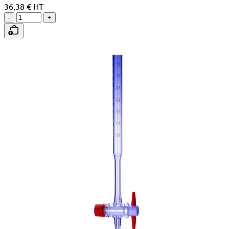
36,38 € HT
-
+