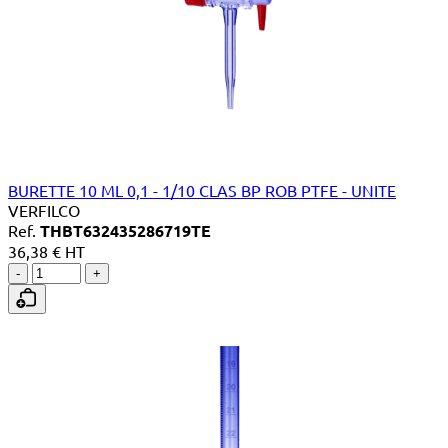
BURETTE 10 ML 0,1 - 1/10 CLAS BP ROB PTFE - UNITE
VERFILCO
Ref.
THBT632435286719TE
36,38 € HT
-
+