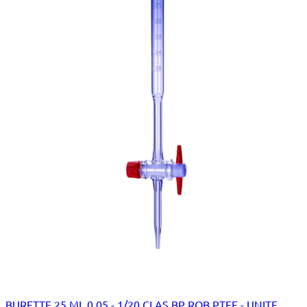
BURETTE 25 ML 0,05 - 1/20 CLAS BP ROB PTFE - UNITE