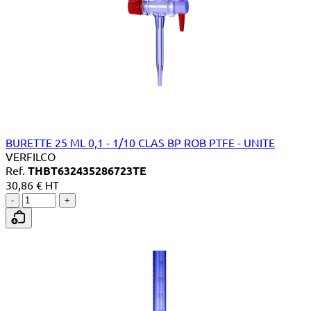
BURETTE 25 ML 0,1 - 1/10 CLAS BP ROB PTFE - UNITE
VERFILCO
Ref.
THBT632435286723TE
30,86 € HT
-
+