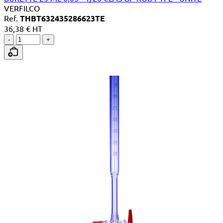
VERFILCO
Ref.
THBT632435286623TE
36,38 € HT
-
+